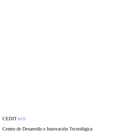
Nombre completo *
Email *
Teléfono
Empresa
Servicio de interés *
Mensaje *
CEDIT
.tech
Enviar mensaje
Centro de Desarrollo e Innovación Tecnológica